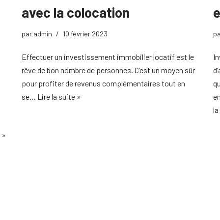
avec la colocation
e
par
admin
10 février 2023
p
Effectuer un investissement immobilier locatif est le
In
rêve de bon nombre de personnes. C’est un moyen sûr
d’
pour profiter de revenus complémentaires tout en
qu
se…
Lire la suite »
e
la
e »