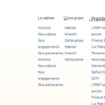
Le cabinet
Votre projet
Nos solu
Histoire
Habiter
LMNP ne
Nos valeurs
Investir
ancien
Nos
Défiscaliser
Pinel et 
engagements
Habiter
Loi Malr
Nos partenaires
Investir
Monume
Histoire
Défiscaliser
Historiq
Nos valeurs
Démemb
Nos
Déficit f
engagements
SCPI
Nos partenaires
LMNP ne
ancien
Pinel et 
Loi Malr