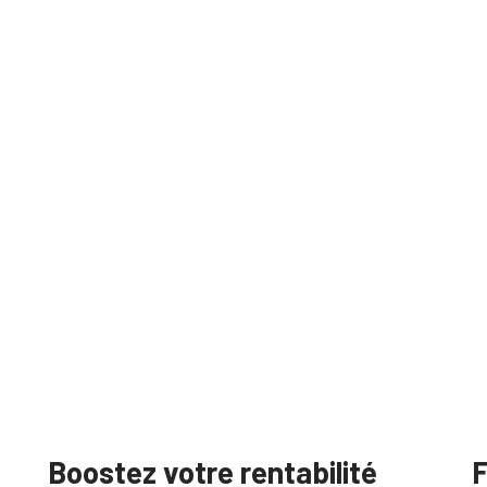
Déficit foncier
Démembrement
SCPI
Actualités
Contact
+33 01 84 60 60 55
Boostez votre rentabilité
F