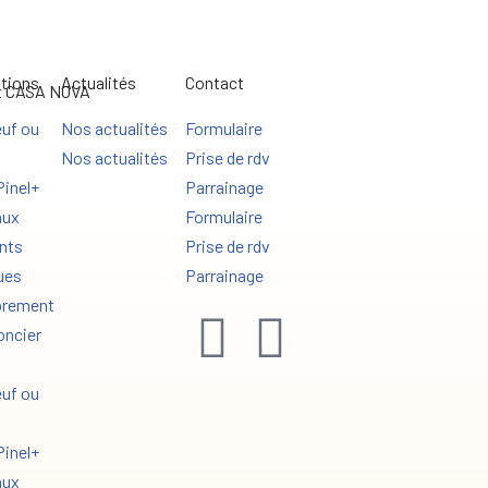
tions
Actualités
Contact
uf ou
Nos actualités
Formulaire
Nos actualités
Prise de rdv
Pinel+
Parrainage
aux
Formulaire
nts
Prise de rdv
ues
Parrainage
rement
oncier
uf ou
Pinel+
aux